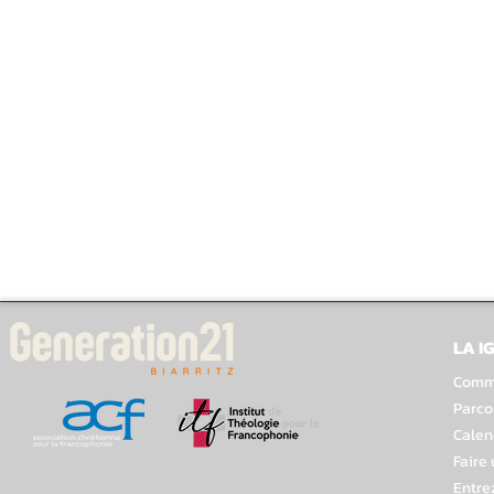
LA I
Comme
Parco
Calen
Faire
Entre