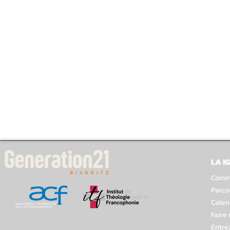
LA I
Comme
Parco
Calen
Faire
Entre