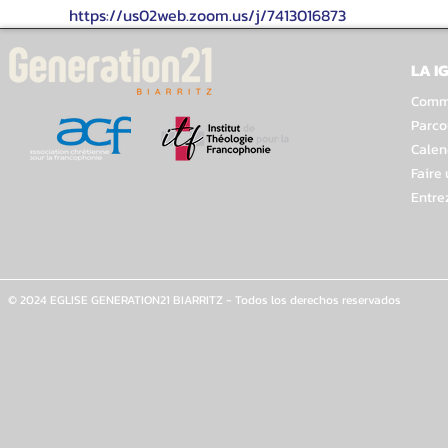
https://us02web.zoom.us/j/7413016873
LA I
Comme
Parco
Calen
Faire
Entre
© 2024 EGLISE GENERATION21 BIARRITZ - Todos los derechos reservados