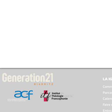
LA I
Comme
Parco
Calen
Faire
Entre