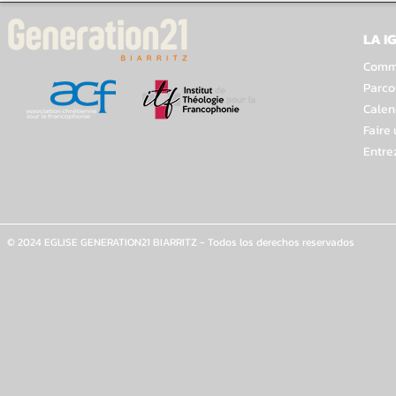
LA I
Comme
Parco
Calen
Faire
Entre
© 2024 EGLISE GENERATION21 BIARRITZ - Todos los derechos reservados