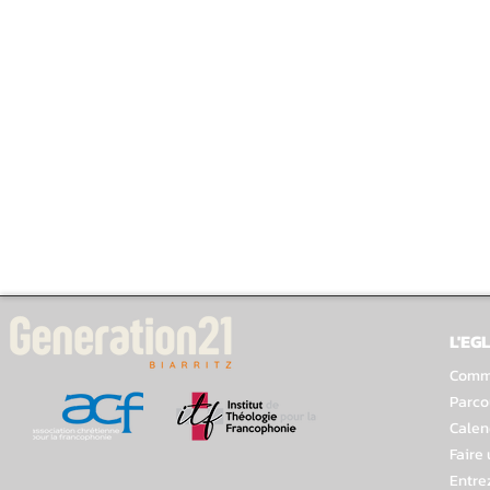
L'EGL
Comme
Parco
Calen
Faire
Entre