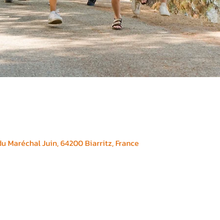
 Maréchal Juin, 64200 Biarritz, France