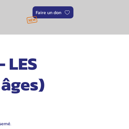
Faire un don
- LES
 âges)
 semé.