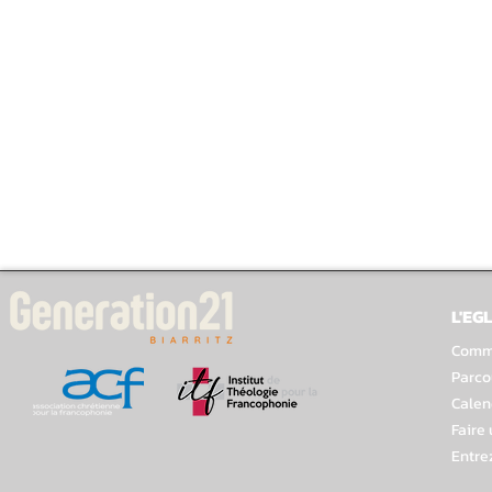
L'EGL
Comme
Parco
Calen
Faire
Entre