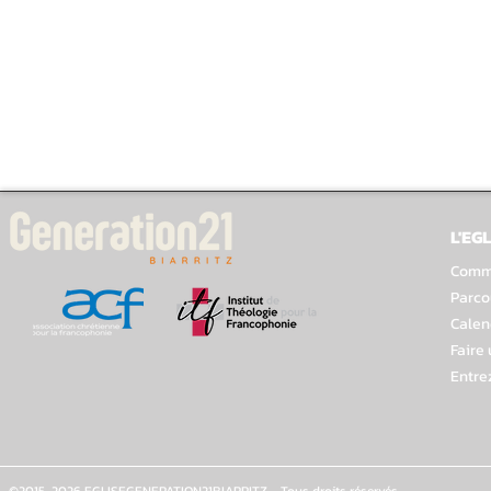
L'EGL
Comme
Parco
Calen
Faire
Entre