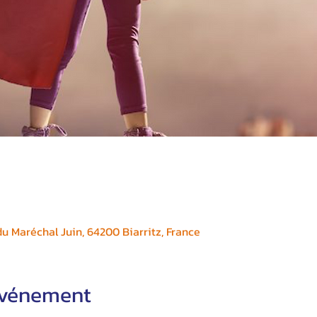
 Maréchal Juin, 64200 Biarritz, France
'événement