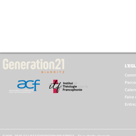
L'EGL
Comme
Parco
Calen
Faire
Entre