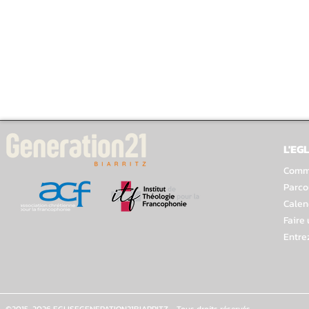
L'EGL
Comme
Parco
Calen
Faire
Entre