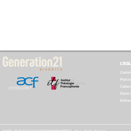
L'EGL
Comme
Parco
Calen
Faire
Entre