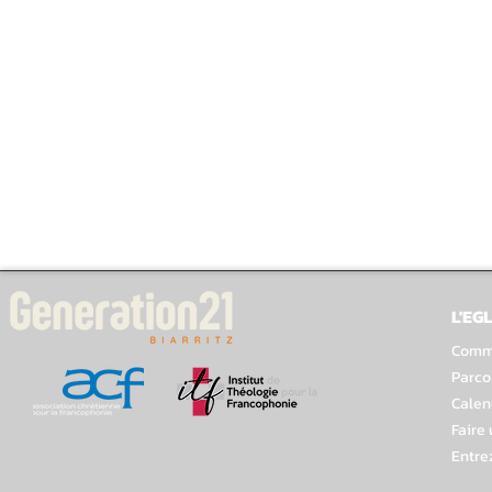
L'EGL
Comme
Parco
Calen
Faire
Entre