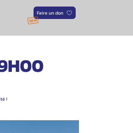
Faire un don
e 9H00
té !