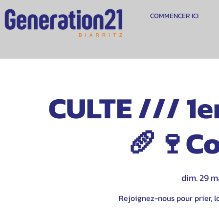
COMMENCER ICI
CULTE /// 1e
🥖🍷C
dim. 29 m
Rejoignez-nous pour prier, lo