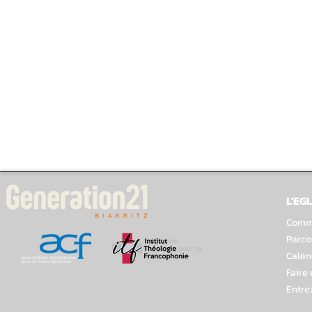
L'EGL
Comme
Parco
Calen
Faire
Entre