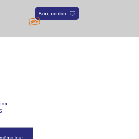
Faire un don
nir.
S
 même jour...