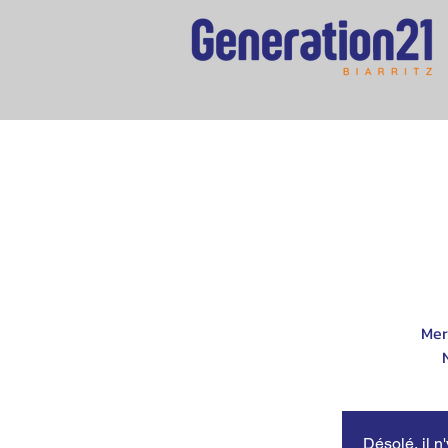
Mer
Désolé, il n