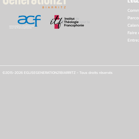
L'EGL
Comme
Parco
Calen
Faire
Entre
©2015-2026 EGLISEGENERATION21BIARRITZ - Tous droits réservés