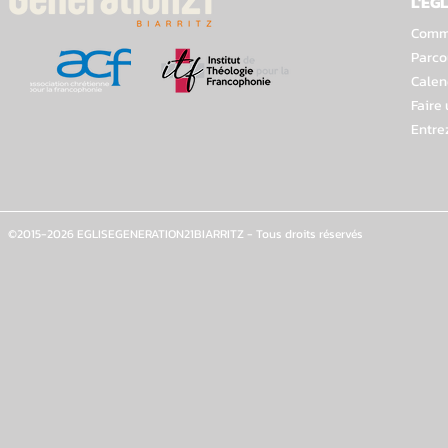
L'EGL
Comme
Parco
Calen
Faire
Entre
©2015-2026 EGLISEGENERATION21BIARRITZ - Tous droits réservés