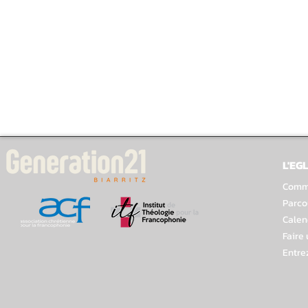
L'EGL
Comme
Parco
Calen
Faire
Entre