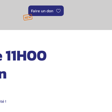
Faire un don
e 11H00
n
té !