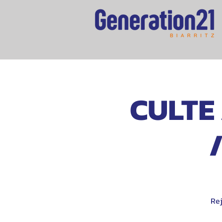
CULTE 
Rej