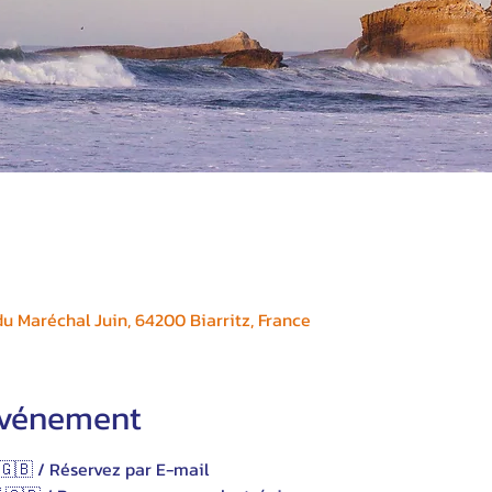
 Maréchal Juin, 64200 Biarritz, France
'événement
🇬🇧 / Réservez par E-mail