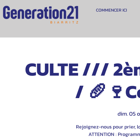
COMMENCER ICI
CULTE /// 2è
/ 🥖🍷
dim. 05 o
Rejoignez-nous pour prier, lo
ATTENTION : Programme