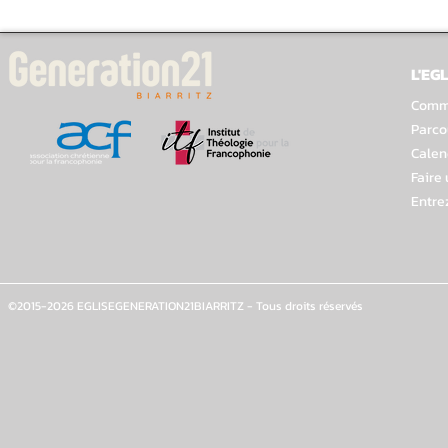
L'EGL
Comme
Parco
Calen
Faire
Entre
©2015-2026 EGLISEGENERATION21BIARRITZ - Tous droits réservés