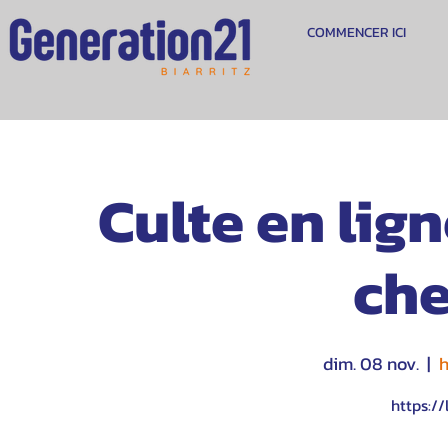
COMMENCER ICI
Culte en lig
che
dim. 08 nov.
  |  
h
https://