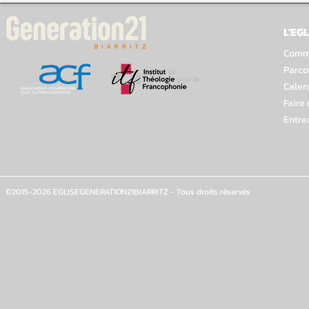
L'EGL
Comme
Parco
Calen
Faire
Entre
©2015-2026 EGLISEGENERATION21BIARRITZ - Tous droits réservés