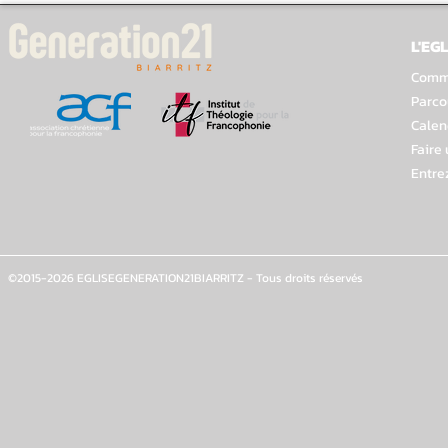
L'EGL
Comme
Parco
Calen
Faire
Entre
©2015-2026 EGLISEGENERATION21BIARRITZ - Tous droits réservés