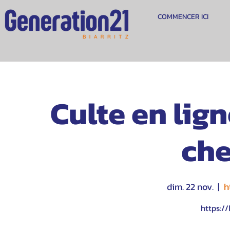
COMMENCER ICI
Culte en lig
che
dim. 22 nov.
  |  
h
https://