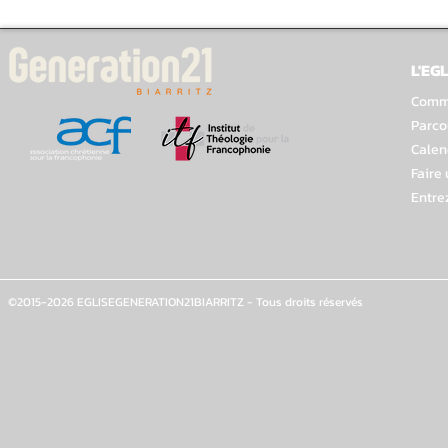
L'EGL
Comme
Parco
Calen
Faire
Entre
©2015-2026 EGLISEGENERATION21BIARRITZ - Tous droits réservés