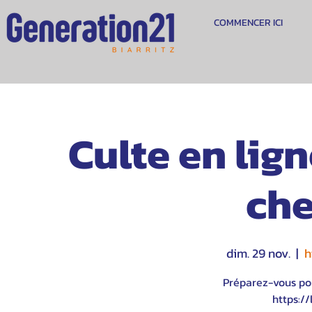
COMMENCER ICI
Culte en lig
che
dim. 29 nov.
  |  
h
Préparez-vous po
https://