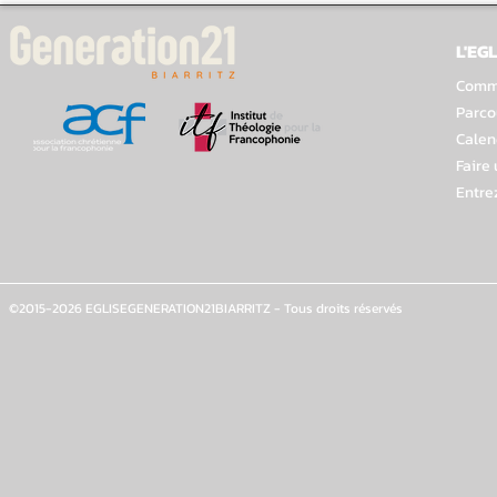
L'EGL
Comme
Parco
Calen
Faire
Entre
©2015-2026 EGLISEGENERATION21BIARRITZ - Tous droits réservés