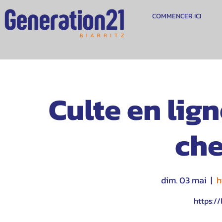
COMMENCER ICI
Culte en lig
che
dim. 03 mai
  |  
h
https://