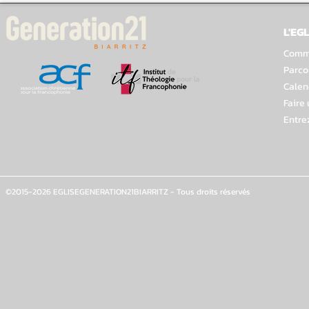
L'EGL
Comme
Parco
Calen
Faire
Entre
©2015-2026 EGLISEGENERATION21BIARRITZ - Tous droits réservés