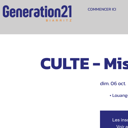
COMMENCER ICI
CULTE - Mi
dim. 06 oct.
 
• Louange
Les ins
Voir 