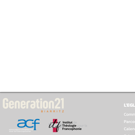
L'EGL
Comme
Parco
Calen