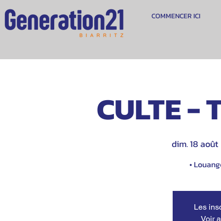
COMMENCER ICI
CULTE - 
dim. 18 août
 
• Louange
Les ins
Voir 