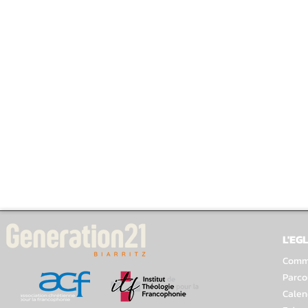
L'EGL
Comme
Parco
Calen