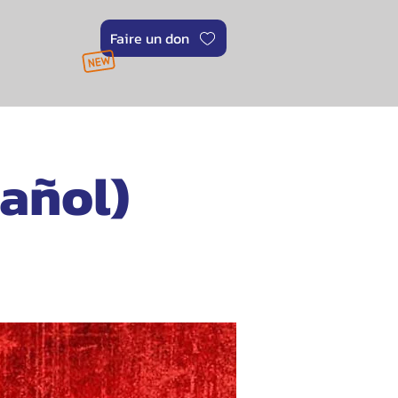
Faire un don
añol)