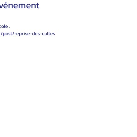
'événement
ole :
r/post/reprise-des-cultes