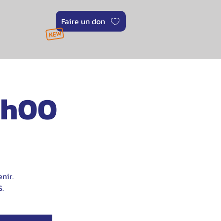
Faire un don
1h00
nir.
.