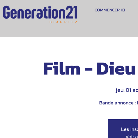
COMMENCER ICI
Film - Dieu
jeu. 01 a
Bande annonce : 
Les ins
Voir 