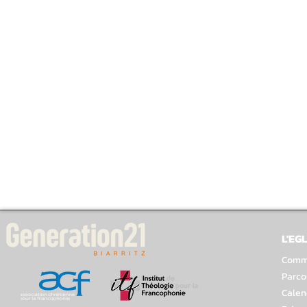
L'EGL
Comme
Parco
Calen