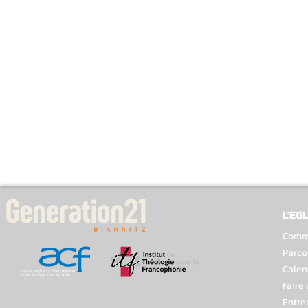
L'EGL
Comme
Parco
Calen
Faire
Entre