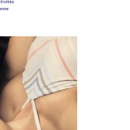
tivités
bonne