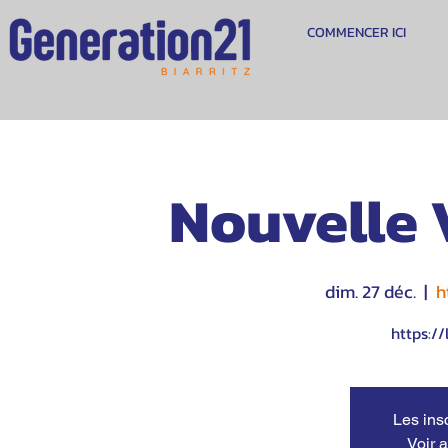
COMMENCER ICI
Nouvelle 
dim. 27 déc.
  |  
h
https://
Les ins
Voir 