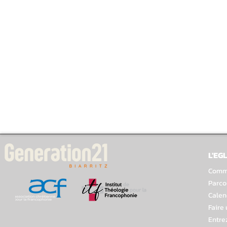
L'EGL
Comme
Parco
Calen
Faire
Entre