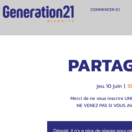
COMMENCER ICI
PARTAG
jeu. 10 juin
  |  
5
Merci de ne vous inscrire U
NE VENEZ PAS SI VOUS A
Désolé, il n'y a plus de places pour ce