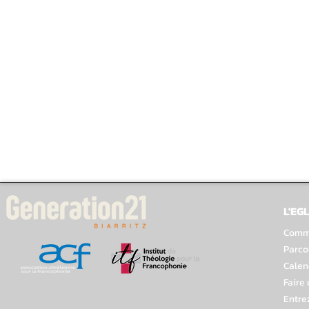
L'EGL
Comme
Parco
Calen
Faire
Entre