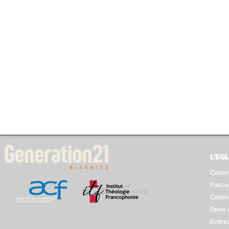
L'EGL
Comme
Parco
Calen
Faire
Entre