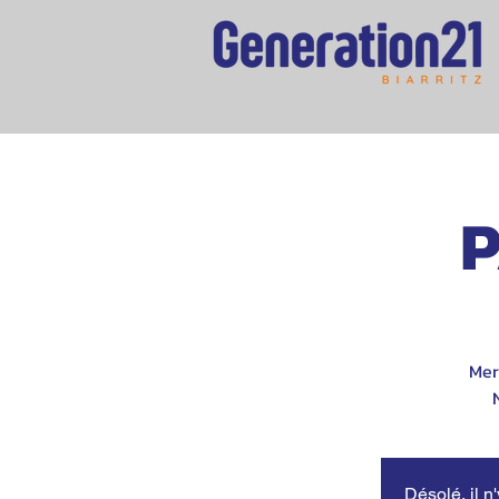
P
Mer
Désolé, il n