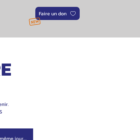
Faire un don
RE
nir.
S
 même jour...