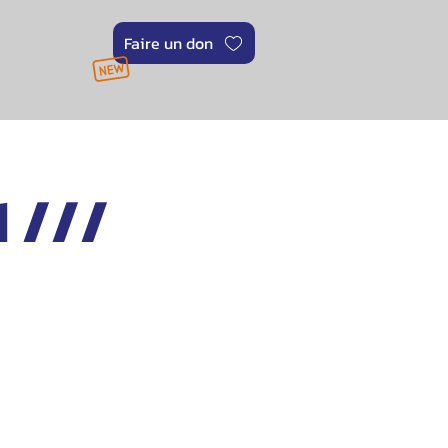
Faire un don
 ///