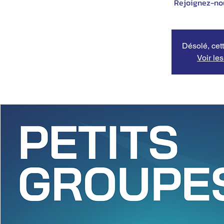
Désolé, cett
Voir le