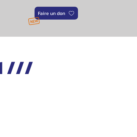
Faire un don
 ///