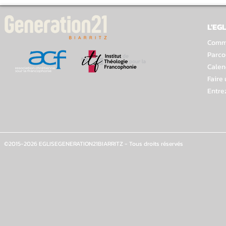
L'EGL
Comme
Parco
Calen
Faire
Entre
©2015-2026 EGLISEGENERATION21BIARRITZ - Tous droits réservés