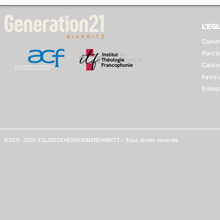
L'EGL
Comme
Parco
Calen
Faire
Entre
©2015-2026 EGLISEGENERATION21BIARRITZ - Tous droits réservés