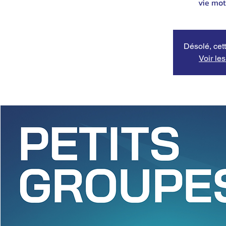
vie mot
Désolé, cett
Voir le