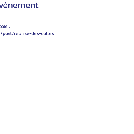
'événement
ole :
r/post/reprise-des-cultes