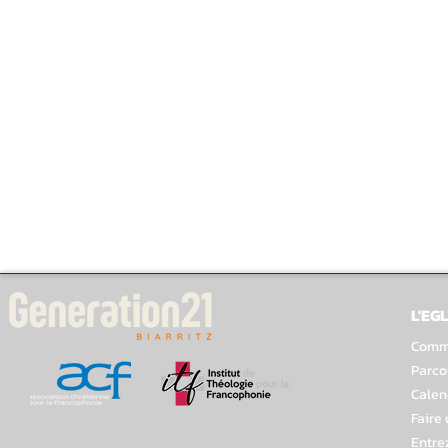
L'EGL
Comme
Parco
Calen
Faire
Entre