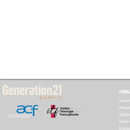
L'EGL
Comme
Parco
Calen
Faire
Entre