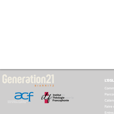
L'EGL
Comme
Parco
Calen
Faire
Entre