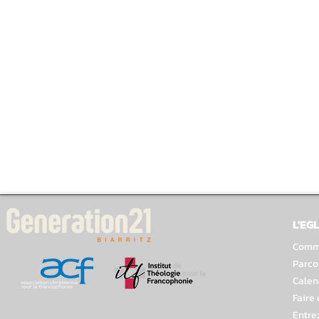
L'EGL
Comme
Parco
Calen
Faire
Entre